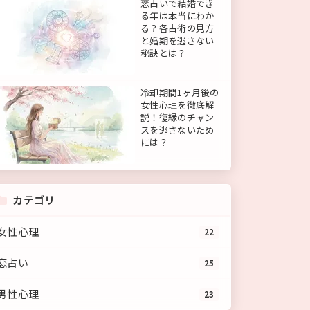
恋占いで結婚でき
る年は本当にわか
る？各占術の見方
と婚期を逃さない
秘訣とは？
冷却期間1ヶ月後の
女性心理を徹底解
説！復縁のチャン
スを逃さないため
には？
カテゴリ
女性心理
22
恋占い
25
男性心理
23