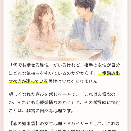
「何でも話せる異性」がいるけれど、相手の女性が自分
にどんな気持ちを抱いているのか分からず、
一歩踏み出
すべきか迷っている
男性は少なくありません。
親しくなれた喜びを感じる一方で、「これは友情なの
か、それとも恋愛感情なのか？」と、その境界線に悩む
ことは、非常に自然な心理です。
【恋の知恵袋】の女性心理アドバイザーとして、これま