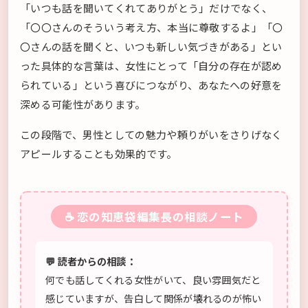
「いつも話を聞いてくれてありがとう」だけでなく、
「〇〇さんのそういう考え方、本当に尊敬するよ」「〇
〇さんの話を聞くと、いつも新しい気づきがある」とい
った具体的な言葉は、女性にとって「自分の存在が認め
られている」という喜びにつながり、あなたへの好意を
深める可能性があります。
この段階で、男性としての魅力や頼りがいをさりげなく
アピールすることも効果的です。
☕ 恋の知恵袋編集長の相談ノート
💬 読者からの相談：
何でも話してくれる女性がいて、良い雰囲気だと
感じていますが、告白して関係が壊れるのが怖い