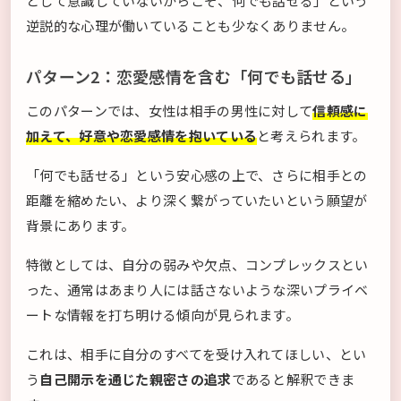
として意識していないからこそ、何でも話せる」という
逆説的な心理が働いていることも少なくありません。
パターン2：恋愛感情を含む「何でも話せる」
このパターンでは、女性は相手の男性に対して
信頼感に
加えて、好意や恋愛感情を抱いている
と考えられます。
「何でも話せる」という安心感の上で、さらに相手との
距離を縮めたい、より深く繋がっていたいという願望が
背景にあります。
特徴としては、自分の弱みや欠点、コンプレックスとい
った、通常はあまり人には話さないような深いプライベ
ートな情報を打ち明ける傾向が見られます。
これは、相手に自分のすべてを受け入れてほしい、とい
う
自己開示を通じた親密さの追求
であると解釈できま