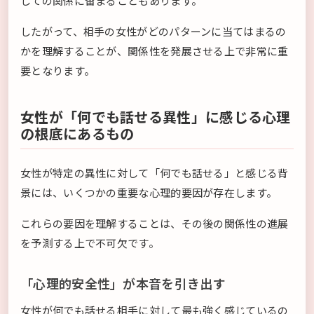
しての関係に留まることもあります。
したがって、相手の女性がどのパターンに当てはまるの
かを理解することが、関係性を発展させる上で非常に重
要となります。
女性が「何でも話せる異性」に感じる心理
の根底にあるもの
女性が特定の異性に対して「何でも話せる」と感じる背
景には、いくつかの重要な心理的要因が存在します。
これらの要因を理解することは、その後の関係性の進展
を予測する上で不可欠です。
「心理的安全性」が本音を引き出す
女性が何でも話せる相手に対して最も強く感じているの