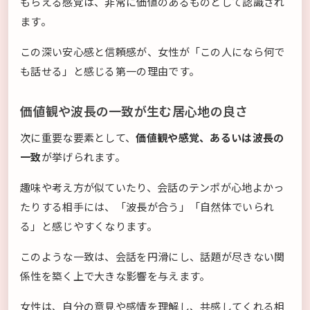
もらえる感覚は、非常に価値のあるものとして認識され
ます。
この深い安心感と信頼感が、女性が「この人になら何で
も話せる」と感じる第一の理由です。
価値観や波長の一致が生む居心地の良さ
次に重要な要素として、
価値観や感覚、あるいは波長の
一致
が挙げられます。
趣味や考え方が似ていたり、会話のテンポが心地よかっ
たりする相手には、「波長が合う」「自然体でいられ
る」と感じやすくなります。
このような一致は、会話を円滑にし、話題が尽きない関
係性を築く上で大きな影響を与えます。
女性は、自分の意見や感情を理解し、共感してくれる相