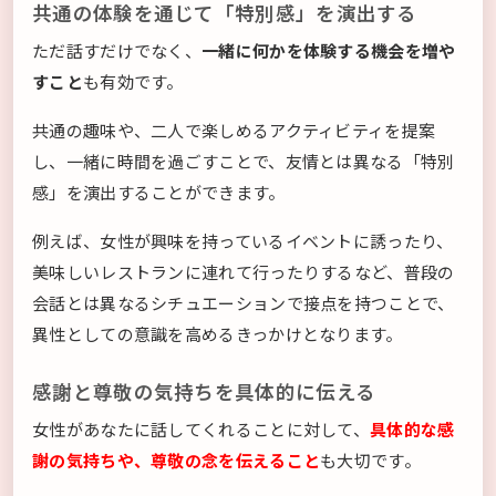
共通の体験を通じて「特別感」を演出する
ただ話すだけでなく、
一緒に何かを体験する機会を増や
すこと
も有効です。
共通の趣味や、二人で楽しめるアクティビティを提案
し、一緒に時間を過ごすことで、友情とは異なる「特別
感」を演出することができます。
例えば、女性が興味を持っているイベントに誘ったり、
美味しいレストランに連れて行ったりするなど、普段の
会話とは異なるシチュエーションで接点を持つことで、
異性としての意識を高めるきっかけとなります。
感謝と尊敬の気持ちを具体的に伝える
女性があなたに話してくれることに対して、
具体的な感
謝の気持ちや、尊敬の念を伝えること
も大切です。