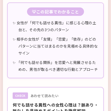
💡この記事でわかること
✨ 女性が「何でも話せる異性」に感じる心理の土
台と、その先の3つのパターン
✨ 相手の女性が「友情」「恋愛」「依存」のどの
パターンに当てはまるのかを見極める具体的な
サイン
✨ 「何でも話せる関係」を恋愛へと発展させるた
めの、男性が取るべき適切な行動とアプローチ
あわせて読みたい
CHECK
何でも話せる異性への女性心理は？脈あり・
脈なしを見極めるポイントを徹底解説