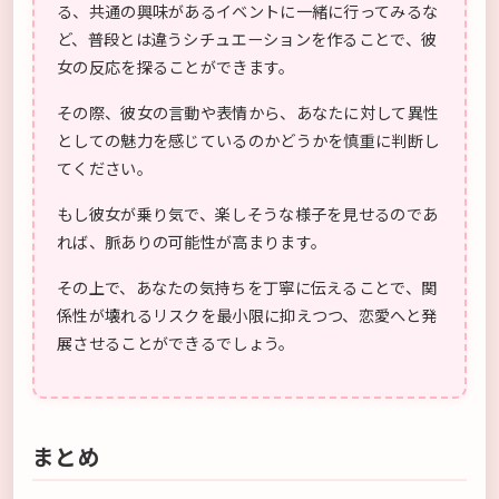
る、共通の興味があるイベントに一緒に行ってみるな
ど、普段とは違うシチュエーションを作ることで、彼
女の反応を探ることができます。
その際、彼女の言動や表情から、あなたに対して異性
としての魅力を感じているのかどうかを慎重に判断し
てください。
もし彼女が乗り気で、楽しそうな様子を見せるのであ
れば、脈ありの可能性が高まります。
その上で、あなたの気持ちを丁寧に伝えることで、関
係性が壊れるリスクを最小限に抑えつつ、恋愛へと発
展させることができるでしょう。
まとめ