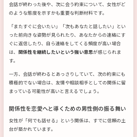
会話が終わった後や、次に会う約束について、女性がど
のような態度を示すかも重要な判断材料です。
「またすぐに会いたい」「次もあなたと話したい」とい
った前向きな姿勢が見られたり、あなたからの連絡にす
ぐに返信したり、自ら連絡をしてくる頻度が高い場合
は、
関係性を継続したいという強い意思
が感じられま
す。
一方、会話が終わるとあっさりしていて、次の約束にも
積極的でない場合は、友情や相談相手としての関係に留
まっている可能性が高いと言えるでしょう。
関係性を恋愛へと導くための男性側の振る舞い
女性が「何でも話せる」という関係は、すでに信頼の土
台が築かれています。