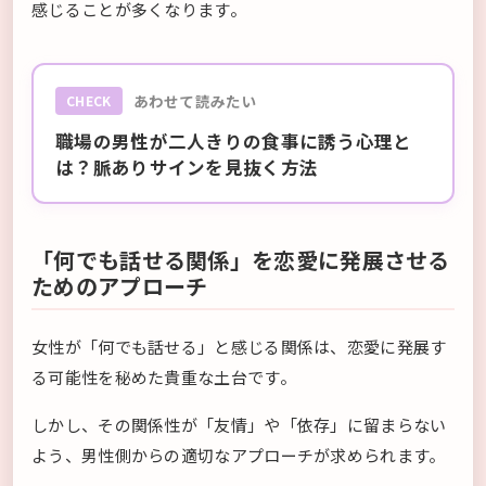
感じることが多くなります。
あわせて読みたい
CHECK
職場の男性が二人きりの食事に誘う心理と
は？脈ありサインを見抜く方法
「何でも話せる関係」を恋愛に発展させる
ためのアプローチ
女性が「何でも話せる」と感じる関係は、恋愛に発展す
る可能性を秘めた貴重な土台です。
しかし、その関係性が「友情」や「依存」に留まらない
よう、男性側からの適切なアプローチが求められます。