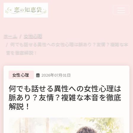
ホーム
女性心理
何でも話せる異性への女性心理は脈あり？友情？複雑な本
音を徹底解説！
女性心理
2026年07月01日
何でも話せる異性への女性心理は
脈あり？友情？複雑な本音を徹底
解説！